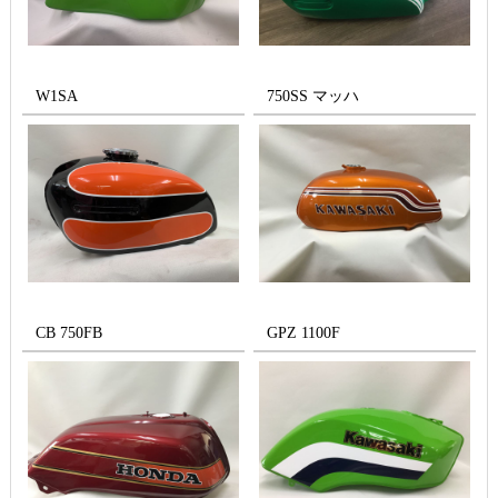
W1SA
750SS マッハ
CB 750FB
GPZ 1100F