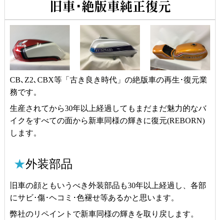
旧車･絶版車純正復元
CB､Z2､CBX等「古き良き時代」の絶版車の再生･復元業
務です。
生産されてから30年以上経過してもまだまだ魅力的なバ
イクをすべての面から新車同様の輝きに復元(REBORN)
します。
★
外装部品
旧車の顔ともいうべき外装部品も30年以上経過し、各部
にサビ･傷･ヘコミ･色褪せ等あるかと思います。
弊社のリペイントで新車同様の輝きを取り戻します。