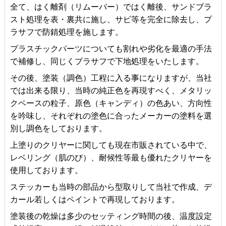
全て、はく離剤（リムーバー）ではく離後、サンドブラ
スト処理を表・裏共に施し、サビ等を完全に除去し、プ
ラサフで防錆処理を施します。
プラスチックパーツについても割れや劣化を最適の手法
で補修し、同じくプラサフで下地処理をいたします。
その後、塗装（調色）工程に入る事になりますが、当社
では出来る限り、当時の純正色を再現すべく、メタリッ
クベースの粒子、原色（キャンディ）の色あい、方向性
を吟味し、それぞれの塗色に合ったメーカーの塗料を選
別し調色をしております。
上塗りのクリヤーに関しても現在市販されている中で、
レベリング（肌のび）、耐候性等最も優れたクリヤーを
使用しております。
ステッカーも当時の部品から型取りして当社で作成、デ
カール若しくはペイントで再現しております。
塗装後の乾燥は多少のセッティング時間の後、温度設定