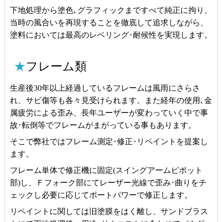
下地処理から塗色､グラフィックまですべて純正に拘り、
当時の風合いを再現することを徹底して追求しながら、
塗料においては最高のレベリング･耐候性を実現します。
★
フレーム類
生産後30年以上経過しているフレームは風雨にさらさ
れ、サビ傷等も各々見受けられます。また経年の使用､金
属疲労による歪み、長年ユーザーが変わっていく中で事
故･転倒等でフレームがまがっている事もあります。
そこで弊社ではフレーム測定･修正･リペイントを提案し
ます。
フレーム単体で修正機に固定(スイングアームピポット
部)し、Ｆフォーク部にてレーザー光線で歪み･曲りをチ
ェックし必要に応じてポートパワーで修正します。
リペイントに関しては旧塗膜をはく離し、サンドブラス